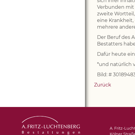
sich ihrer inhal
Verbunden mit 
zweite Wortteil
eine Krankheit,
mehrere andere
Der Beruf des A
Bestatters hab
Dafür heute ei
*und natürlich 
Bild: # 3018948
Zurück
A. Fritz-Luc
Kölner Straße