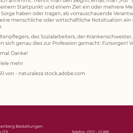
tlich annimmt. Trennt man den Begriff, erhält man „Für“ 
einem Startpunkt und einem Ziel: ein oder mehrere Me
, Sorge haben oder tragen, als vorrauschauende Verantw
 eine menschliche oder wirtschaftliche Notsituation: e
.
ltenpflegers, des Sozialarbeiters, der Krankenschwester
en sich genau dies zur Profession gemacht: Fürsorgen!
nmal: Danke!
viele mehr
30 von - naturaleza stock.adobe.com
htenberg Bestattungen
 123
Telefon: 0212 - 10 881