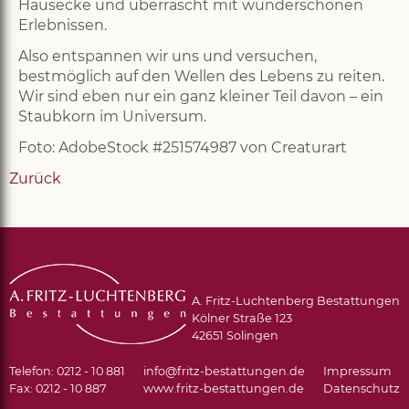
Hausecke und überrascht mit wunderschönen
Erlebnissen.
Also entspannen wir uns und versuchen,
bestmöglich auf den Wellen des Lebens zu reiten.
Wir sind eben nur ein ganz kleiner Teil davon – ein
Staubkorn im Universum.
Foto: AdobeStock #251574987 von Creaturart
Zurück
A. Fritz-Luchtenberg Bestattungen
Unsere Internetseite verwendet
Kölner Straße 123
42651 Solingen
standardmäßig nur essenzielle Cookies. Diese
Cookies sind zum Betrieb der Webseite
Telefon: 0212 - 10 881
info@fritz-bestattungen.de
Impressum
notwendig.
Mehr erfahren
Fax: 0212 - 10 887
www.fritz-bestattungen.de
Datenschutz
OK